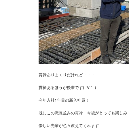
貫禄ありまくりだけれど・・・
貫禄あるほうが後輩です( ´∀｀ )
今年入社1年目の新入社員！
既にこの職長並みの貫禄！今後がとっても楽しみ
優しい先輩が色々教えてくれます！